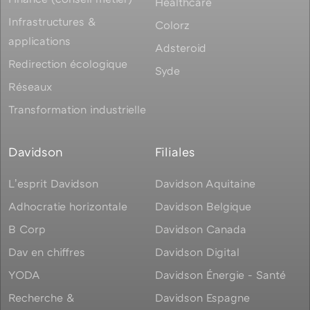
Healthcare
Infrastructures &
Colorz
applications
Adsteroid
Redirection écologique
Syde
Réseaux
Transformation industrielle
Davidson
Filiales
Lʼesprit Davidson
Davidson Aquitaine
Adhocratie horizontale
Davidson Belgique
B Corp
Davidson Canada
Dav en chiffres
Davidson Digital
YODA
Davidson Énergie - Santé
Recherche &
Davidson Espagne