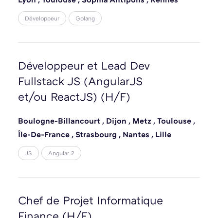
Développeur
Golang
Développeur et Lead Dev
Fullstack JS (AngularJS
et/ou ReactJS) (H/F)
Boulogne-Billancourt
,
Dijon
,
Metz
,
Toulouse
,
Île-De-France
,
Strasbourg
,
Nantes
,
Lille
JS
Angular 2
Chef de Projet Informatique
Finance (H/F)