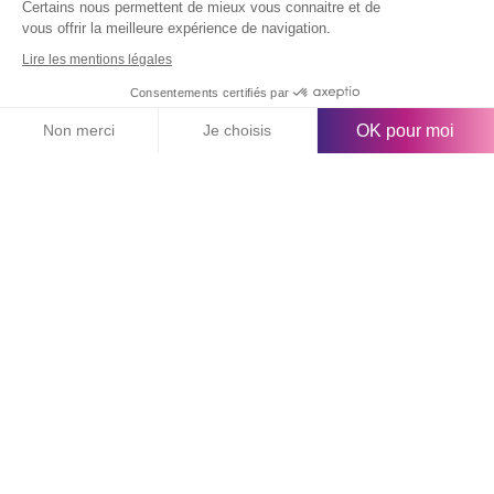
Certains nous permettent de mieux vous connaitre et de
Manager autrement
vous offrir la meilleure expérience de navigation.
Lire les mentions légales
Consentements certifiés par
OK pour moi
Non merci
Je choisis
Axeptio consent
Plateforme de Gestion du Consentement : Personnalisez vos O
Notre plateforme vous permet d'adapter et de gérer vos paramètr
Prêts à nous