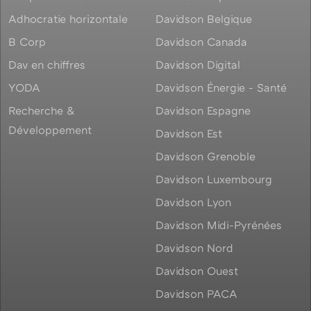
Adhocratie horizontale
Davidson Belgique
B Corp
Davidson Canada
Dav en chiffres
Davidson Digital
YODA
Davidson Énergie - Santé
Recherche &
Davidson Espagne
Développement
Davidson Est
Davidson Grenoble
Davidson Luxembourg
Davidson Lyon
Davidson Midi-Pyrénées
Davidson Nord
Davidson Ouest
Davidson PACA