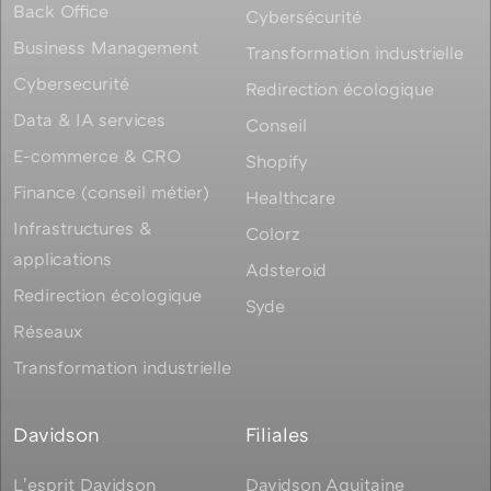
Back Office
Cybersécurité
Business Management
Transformation industrielle
Cybersecurité
Redirection écologique
Data & IA services
Conseil
E-commerce & CRO
Shopify
Finance (conseil métier)
Healthcare
Infrastructures &
Colorz
applications
Adsteroid
Redirection écologique
Syde
Réseaux
Transformation industrielle
Davidson
Filiales
Lʼesprit Davidson
Davidson Aquitaine