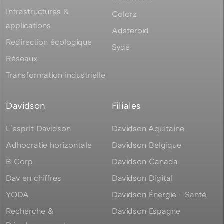
Infrastructures &
Colorz
applications
Adsteroid
Redirection écologique
Syde
Réseaux
Transformation industrielle
Davidson
Filiales
Lʼesprit Davidson
Davidson Aquitaine
Adhocratie horizontale
Davidson Belgique
B Corp
Davidson Canada
Dav en chiffres
Davidson Digital
YODA
Davidson Énergie - Santé
Recherche &
Davidson Espagne