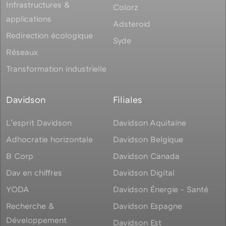
Infrastructures &
Colorz
applications
Adsteroid
Redirection écologique
Syde
Réseaux
Transformation industrielle
Davidson
Filiales
Lʼesprit Davidson
Davidson Aquitaine
Adhocratie horizontale
Davidson Belgique
B Corp
Davidson Canada
Dav en chiffres
Davidson Digital
YODA
Davidson Énergie - Santé
Recherche &
Davidson Espagne
Développement
Davidson Est