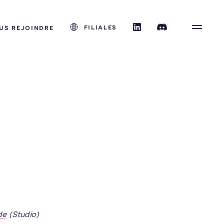
FILIALES
US REJOINDRE
de
(Studio)