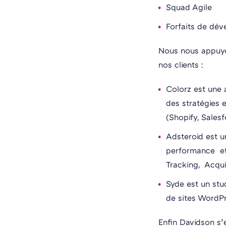
Squad Agile
Forfaits de dé
Nous nous appuyo
nos clients :
Colorz est une 
des stratégies 
(Shopify, Sales
Adsteroid est u
performance et 
Tracking, Acquis
Syde est un st
de sites WordPr
Enfin Davidson s’