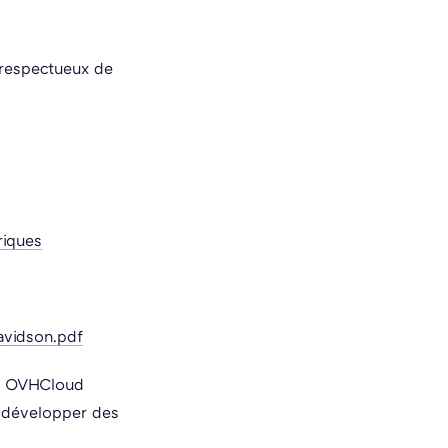
s respectueux de
riques
avidson.pdf
et OVHCloud
 développer des