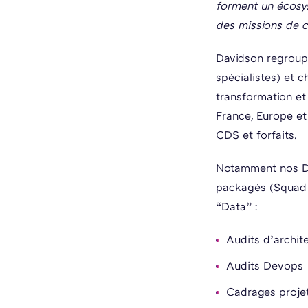
forment un écosys
des missions de co
Davidson regroupe
spécialistes) et 
transformation et 
France, Europe et
CDS et forfaits.
Notamment nos Dig
packagés (Squad A
“Data” :
Audits d’archit
Audits Devops
Cadrages proje