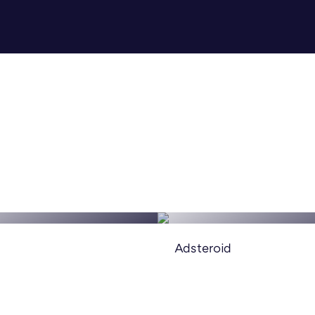
LES SPÉCIALISTES DE 
OS DES APPS SUR-MESURE
PERFORMANCE PUBLICI
LATEFORMES E-COMMERCE
LES RÉSEAUX SOCIAUX
Adsteroid