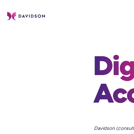
Dig
Acc
Davidson (consult