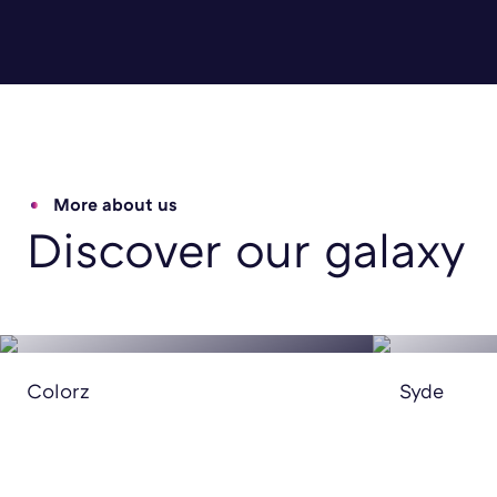
More about us
Discover our galaxy
LES EXPERTS DU BRANDING ET
LES PR
DES SITES E-COMMERCE SHOPIFY
POUR P
Colorz
Syde