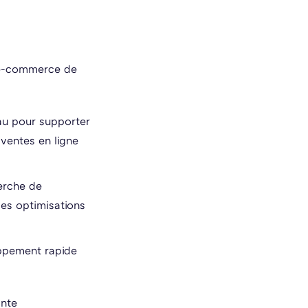
 e-commerce de
eau pour supporter
 ventes en ligne
erche de
des optimisations
ppement rapide
inte