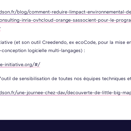
dson.fr/blog/comment-reduire-limpact-environnemental-de
onsulting-inria-ovhcloud-orange-sassocient-pour-le-prog
r
iative (et son outil Creedendo, ex ecoCode, pour la mise e
conception logicielle multi-langages) :
e-initiative.org/#/
l’outil de sensibilisation de toutes nos équipes techniques et
dson.fr/une-journee-chez-dav/decouverte-de-little-big-ma