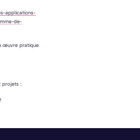
s-applications-
ramme-de-
n œuvre pratique
 projets :
p