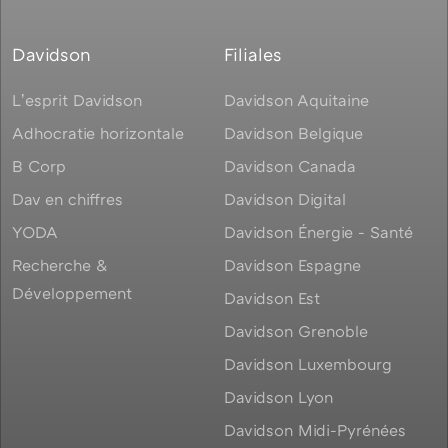
Davidson
Filiales
Lʼesprit Davidson
Davidson Aquitaine
Adhocratie horizontale
Davidson Belgique
B Corp
Davidson Canada
Dav en chiffres
Davidson Digital
YODA
Davidson Énergie - Santé
Recherche &
Davidson Espagne
Développement
Davidson Est
Davidson Grenoble
Davidson Luxembourg
Davidson Lyon
Davidson Midi-Pyrénées