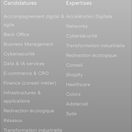
Candidatures
Expertises
Accompagnement digital &
Accélération Digitale
agile
Networks
Back Office
Cybersécurité
Business Management
Transformation industrielle
Cybersecurité
Redirection écologique
Data & IA services
Conseil
E-commerce & CRO
Shopify
Finance (conseil métier)
Healthcare
Infrastructures &
Colorz
applications
Adsteroid
Redirection écologique
Syde
Réseaux
Transformation industrielle