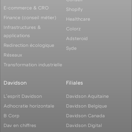
E-commerce & CRO
Shopify
Finance (conseil métier)
Healthcare
Infrastructures &
Colorz
applications
Adsteroid
Redirection écologique
Syde
Réseaux
Transformation industrielle
Davidson
Filiales
Lʼesprit Davidson
Davidson Aquitaine
Adhocratie horizontale
Davidson Belgique
B Corp
Davidson Canada
Dav en chiffres
Davidson Digital