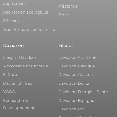
applications
Adsteroid
Redirection écologique
Syde
Réseaux
Transformation industrielle
Davidson
Filiales
Lʼesprit Davidson
Davidson Aquitaine
Adhocratie horizontale
Davidson Belgique
B Corp
Davidson Canada
Dav en chiffres
Davidson Digital
YODA
Davidson Énergie - Santé
Recherche &
Davidson Espagne
Développement
Davidson Est