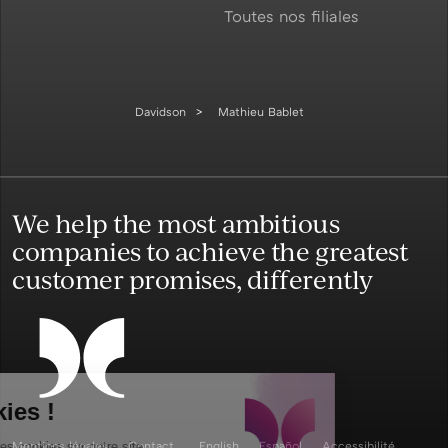
Toutes nos filiales
Davidson
Mathieu Bablet
We help the most ambitious
companies to achieve the greatest
customer promises, differently
les Cookies !
Mentions légales
Contact
English
Español
Accessibilité
Nous utilisons des cookies sur notre site.