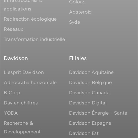
Colorz
applications
Adsteroid
Redirection écologique
Syde
Réseaux
Transformation industrielle
Davidson
Filiales
Lʼesprit Davidson
Davidson Aquitaine
Adhocratie horizontale
Davidson Belgique
B Corp
Davidson Canada
Dav en chiffres
Davidson Digital
YODA
Davidson Énergie - Santé
Recherche &
Davidson Espagne
Développement
Davidson Est