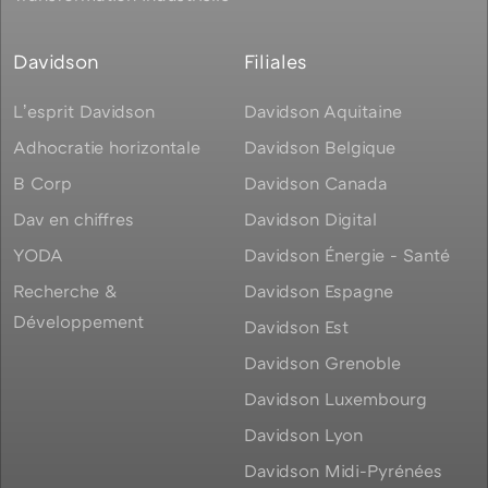
Davidson
Filiales
Lʼesprit Davidson
Davidson Aquitaine
Adhocratie horizontale
Davidson Belgique
B Corp
Davidson Canada
Dav en chiffres
Davidson Digital
YODA
Davidson Énergie - Santé
Recherche &
Davidson Espagne
Développement
Davidson Est
Davidson Grenoble
Davidson Luxembourg
Davidson Lyon
Davidson Midi-Pyrénées