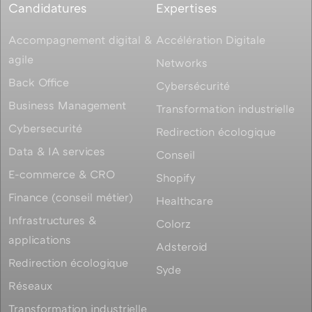
Candidatures
Expertises
Accompagnement digital &
Accélération Digitale
agile
Networks
Back Office
Cybersécurité
Business Management
Transformation industrielle
Cybersecurité
Redirection écologique
Data & IA services
Conseil
E-commerce & CRO
Shopify
Finance (conseil métier)
Healthcare
Infrastructures &
Colorz
applications
Adsteroid
Redirection écologique
Syde
Réseaux
Transformation industrielle