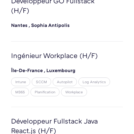
Développeur GO Fullstack
(H/F)
Nantes
,
Sophia Antipolis
Ingénieur Workplace (H/F)
Île-De-France
,
Luxembourg
Intune
SCCM
Autopilot
Log Analytics
M365
Planification
Workplace
Développeur Fullstack Java
React.js (H/F)