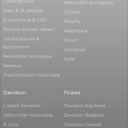
Cybersecurité
Redirection écologique
Data & IA services
Conseil
E-commerce & CRO
Shopify
Finance (conseil métier)
Healthcare
Infrastructures &
Colorz
applications
Adsteroid
Redirection écologique
Syde
Réseaux
Transformation industrielle
Davidson
Filiales
Lʼesprit Davidson
Davidson Aquitaine
Adhocratie horizontale
Davidson Belgique
B Corp
Davidson Canada