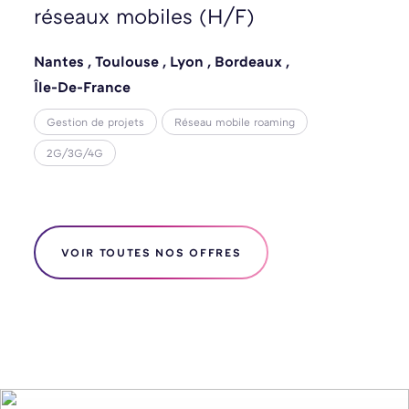
réseaux mobiles (H/F)
Nantes
,
Toulouse
,
Lyon
,
Bordeaux
,
Île-De-France
Gestion de projets
Réseau mobile roaming
2G/3G/4G
VOIR TOUTES NOS OFFRES