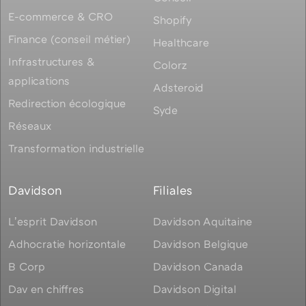
E-commerce & CRO
Shopify
Finance (conseil métier)
Healthcare
Infrastructures &
Colorz
applications
Adsteroid
Redirection écologique
Syde
Réseaux
Transformation industrielle
Davidson
Filiales
Lʼesprit Davidson
Davidson Aquitaine
Adhocratie horizontale
Davidson Belgique
B Corp
Davidson Canada
Dav en chiffres
Davidson Digital