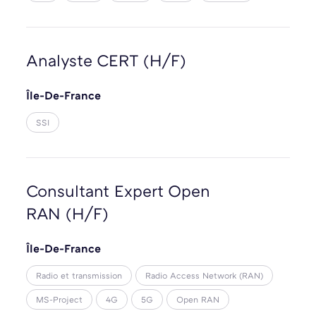
Analyste CERT (H/F)
Île-De-France
SSI
Consultant Expert Open
RAN (H/F)
Île-De-France
Radio et transmission
Radio Access Network (RAN)
MS-Project
4G
5G
Open RAN