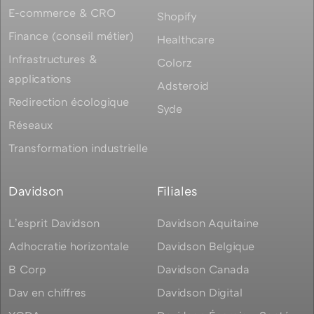
E-commerce & CRO
Shopify
Finance (conseil métier)
Healthcare
Infrastructures &
Colorz
applications
Adsteroid
Redirection écologique
Syde
Réseaux
Transformation industrielle
Davidson
Filiales
Lʼesprit Davidson
Davidson Aquitaine
Adhocratie horizontale
Davidson Belgique
B Corp
Davidson Canada
Dav en chiffres
Davidson Digital