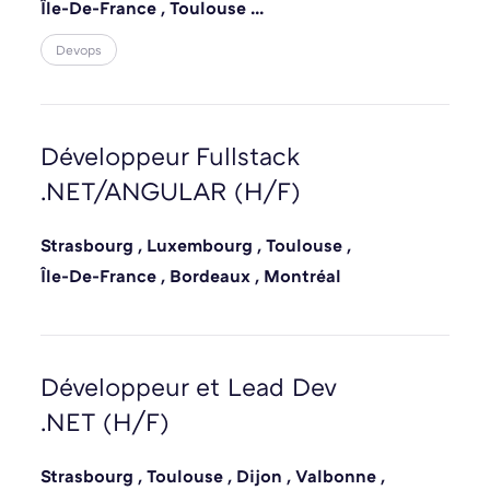
Île-De-France
,
Toulouse
...
Boulogne-Billancourt
,
Sophia Antipolis
,
Devops
Metz
,
Valbonne
,
Lyon
,
Lille
Développeur Fullstack
.NET/ANGULAR (H/F)
Strasbourg
,
Luxembourg
,
Toulouse
,
Île-De-France
,
Bordeaux
,
Montréal
Développeur et Lead Dev
.NET (H/F)
Strasbourg
,
Toulouse
,
Dijon
,
Valbonne
,