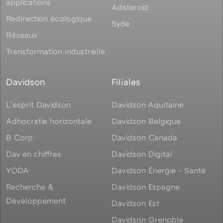
applications
Adsteroid
Redirection écologique
Syde
Réseaux
Transformation industrielle
Davidson
Filiales
Lʼesprit Davidson
Davidson Aquitaine
Adhocratie horizontale
Davidson Belgique
B Corp
Davidson Canada
Dav en chiffres
Davidson Digital
YODA
Davidson Énergie - Santé
Recherche &
Davidson Espagne
Développement
Davidson Est
Davidson Grenoble