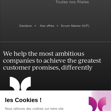
Toutes nos filiales
Davidson
Nos offres
Scrum Master (H/F)
We help the most ambitious
companies to achieve the greatest
customer promises, differently
les Cookies !
Mentions légales
Contact
English
Español
Accessibilité
Nous utilisons des cookies sur notre site.