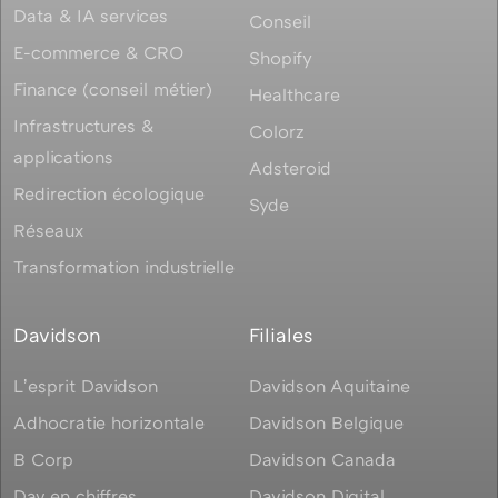
Data & IA services
Conseil
E-commerce & CRO
Shopify
Finance (conseil métier)
Healthcare
Infrastructures &
Colorz
applications
Adsteroid
Redirection écologique
Syde
Réseaux
Transformation industrielle
Davidson
Filiales
Lʼesprit Davidson
Davidson Aquitaine
Adhocratie horizontale
Davidson Belgique
B Corp
Davidson Canada
Dav en chiffres
Davidson Digital