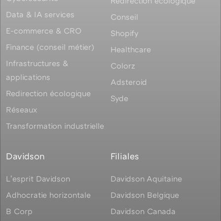
Redirection écologique
Data & IA services
Conseil
E-commerce & CRO
Shopify
Finance (conseil métier)
Healthcare
Infrastructures &
Colorz
applications
Adsteroid
Redirection écologique
Syde
Réseaux
Transformation industrielle
Davidson
Filiales
Lʼesprit Davidson
Davidson Aquitaine
Adhocratie horizontale
Davidson Belgique
B Corp
Davidson Canada