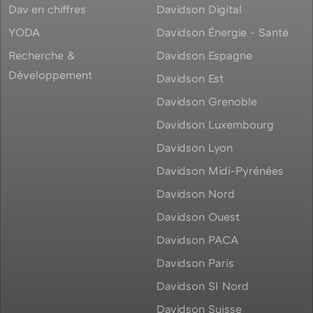
Dav en chiffres
Davidson Digital
YODA
Davidson Énergie - Santé
Recherche &
Davidson Espagne
Développement
Davidson Est
Davidson Grenoble
Davidson Luxembourg
Davidson Lyon
Davidson Midi-Pyrénées
Davidson Nord
Davidson Ouest
Davidson PACA
Davidson Paris
Davidson SI Nord
Davidson Suisse