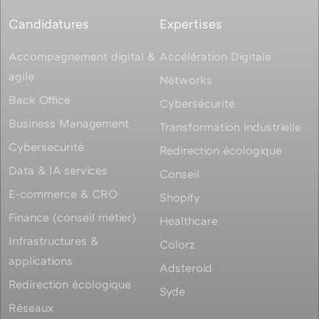
Candidatures
Expertises
Accompagnement digital &
Accélération Digitale
agile
Networks
Back Office
Cybersécurité
Business Management
Transformation industrielle
Cybersecurité
Redirection écologique
Data & IA services
Conseil
E-commerce & CRO
Shopify
Finance (conseil métier)
Healthcare
Infrastructures &
Colorz
applications
Adsteroid
Redirection écologique
Syde
Réseaux