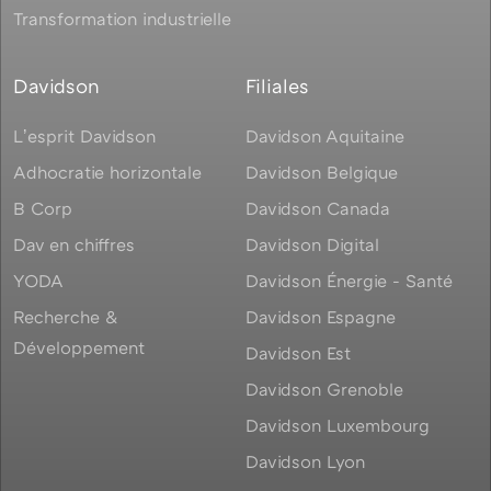
Transformation industrielle
Davidson
Filiales
Lʼesprit Davidson
Davidson Aquitaine
Adhocratie horizontale
Davidson Belgique
B Corp
Davidson Canada
Dav en chiffres
Davidson Digital
YODA
Davidson Énergie - Santé
Recherche &
Davidson Espagne
Développement
Davidson Est
Davidson Grenoble
Davidson Luxembourg
Davidson Lyon