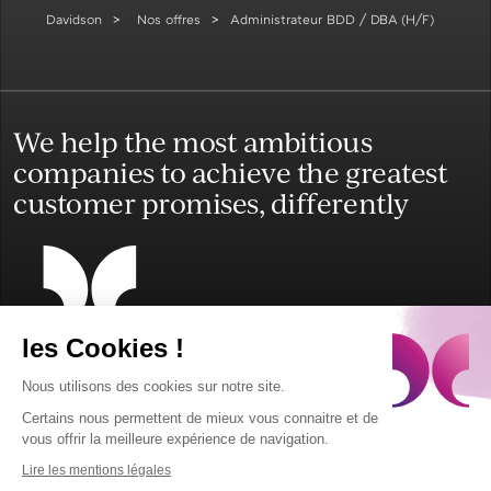
Davidson
Nos offres
Administrateur BDD / DBA (H/F)
We help the most ambitious
companies to achieve the greatest
customer promises, differently
les Cookies !
Mentions légales
Contact
English
Español
Accessibilité
Nous utilisons des cookies sur notre site.
Cookies
© 2024 Davidson - Site par
Colorz
Certains nous permettent de mieux vous connaitre et de
vous offrir la meilleure expérience de navigation.
Lire les mentions légales