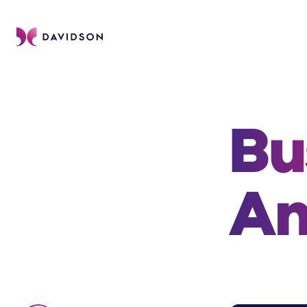
Bu
An