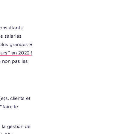
onsultants
s salariés
plus grandes B
eurs” en 2022 !
 non pas les
)s, clients et
“faire le
 la gestion de