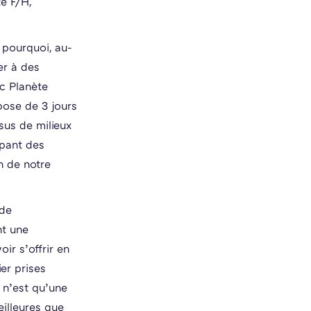
té F/H,
 pourquoi, au-
er à des
ec Planète
pose de 3 jours
sus de milieux
ppant des
on de notre
 de
nt une
oir s’offrir en
ier prises
t n’est qu’une
illeures que