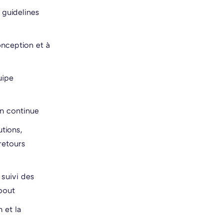
 guidelines
onception et à
uipe
on continue
tions,
retours
 suivi des
bout
 et la