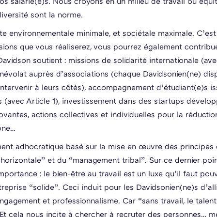
os salarié(e)s. Nous croyons en un milieu de travail où équi
diversité sont la norme.
e environnementale minimale, et sociétale maximale. C’est
sions que vous réaliserez, vous pourrez également contribu
avidson soutient : missions de solidarité internationale (av
névolat auprès d’associations (chaque Davidsonien(ne) dis
intervenir à leurs côtés), accompagnement d’étudiant(e)s is
s (avec Article 1), investissement dans des startups dévelo
ovantes, actions collectives et individuelles pour la réducti
one…
nt adhocratique basé sur la mise en œuvre des principes
e horizontale” et du “management tribal”. Sur ce dernier poi
mportance : le bien-être au travail est un luxe qu’il faut pouv
reprise “solide”. Ceci induit pour les Davidsonien(ne)s d’all
 engagement et professionnalisme. Car “sans travail, le talen
 Et cela nous incite à chercher à
recruter des personnes… me