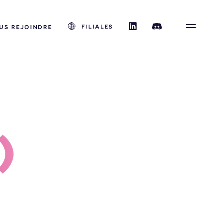
FILIALES
US REJOINDRE
) 