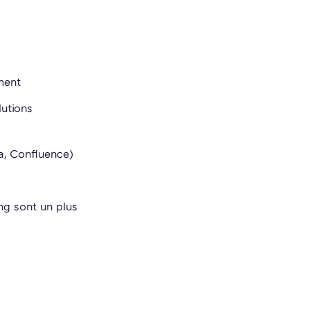
ment
lutions
ra, Confluence)
ng sont un plus