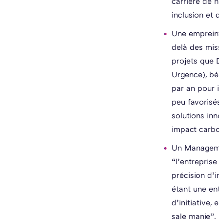
carrière de n
inclusion et 
Une empreint
delà des mis
projets que D
Urgence), bé
par an pour 
peu favorisé
solutions inn
impact carb
Un Manageme
“l’entrepris
précision d’i
étant une ent
d’initiative,
sale manie”.