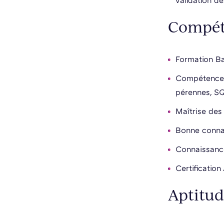
validation de
Compéte
Formation B
Compétences 
pérennes, SQ
Maîtrise des 
Bonne connai
Connaissance
Certificatio
Aptitud