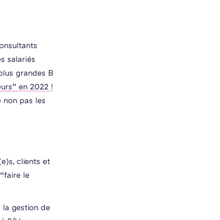
onsultants
s salariés
plus grandes B
eurs” en 2022 !
 non pas les
)s, clients et
“faire le
 la gestion de