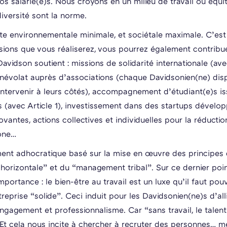
os salarié(e)s. Nous croyons en un milieu de travail où équi
diversité sont la norme.
e environnementale minimale, et sociétale maximale. C’est
sions que vous réaliserez, vous pourrez également contribu
avidson soutient : missions de solidarité internationale (av
névolat auprès d’associations (chaque Davidsonien(ne) dis
intervenir à leurs côtés), accompagnement d’étudiant(e)s is
s (avec Article 1), investissement dans des startups dévelo
ovantes, actions collectives et individuelles pour la réducti
one…
nt adhocratique basé sur la mise en œuvre des principes
e horizontale” et du “management tribal”. Sur ce dernier poi
mportance : le bien-être au travail est un luxe qu’il faut pouv
reprise “solide”. Ceci induit pour les Davidsonien(ne)s d’all
 engagement et professionnalisme. Car “sans travail, le talen
 Et cela nous incite à chercher à
recruter des personnes… me