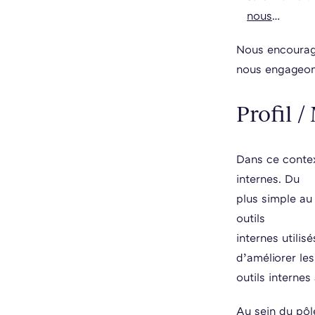
nous
…
Nous encourage
nous engageons
Profil /
Dans ce contex
internes. Du
plus simple au
outils
internes utilis
d’améliorer les
outils interne
Au sein du pôl