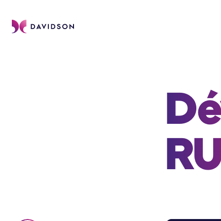
Dé
RU