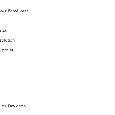
our l’améliorer
ateur
solution
e projet
I de Davidson.