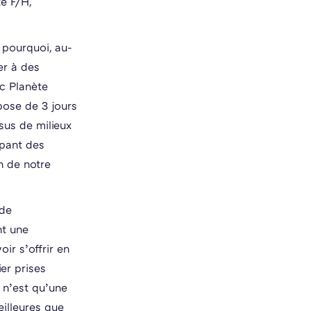
té F/H,
 pourquoi, au-
er à des
ec Planète
pose de 3 jours
sus de milieux
ppant des
on de notre
 de
nt une
oir s’offrir en
ier prises
t n’est qu’une
illeures que