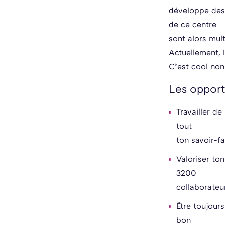
développe des p
de ce centre
sont alors mul
Actuellement, 
C’est cool non
Les opport
Travailler d
tout
ton savoir-fa
Valoriser ton
3200
collaborateu
Être toujour
bon