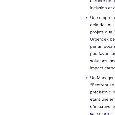
carrière de n
inclusion et 
Une empreint
delà des mis
projets que D
Urgence), bé
par an pour 
peu favorisé
solutions inn
impact carb
Un Manageme
“l’entrepris
précision d’i
étant une ent
d’initiative,
sale manie”.