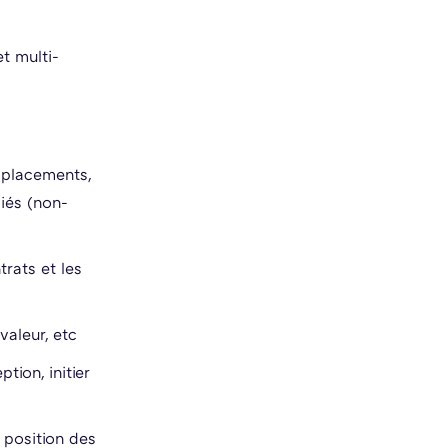
t multi-
 (placements,
ciés (non-
trats et les
valeur, etc
tion, initier
 position des