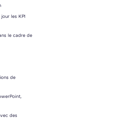
n
 jour les KPI
ans le cadre de
ions de
owerPoint,
 avec des