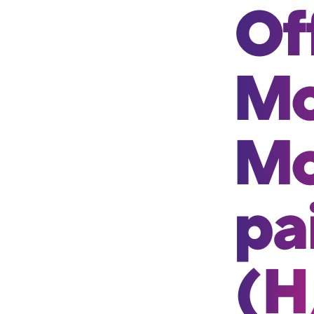
Of
Mo
Mo
pa
(H