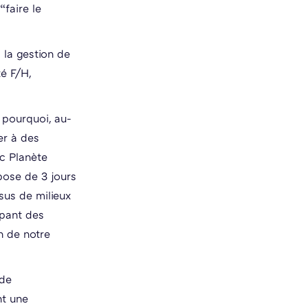
“faire le
 la gestion de
té F/H,
 pourquoi, au-
er à des
ec Planète
pose de 3 jours
sus de milieux
ppant des
on de notre
 de
nt une