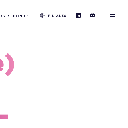
FILIALES
US REJOINDRE
) 
-