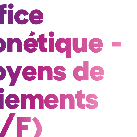
fice 
nétique - 
yens de 
iements 
/F) 