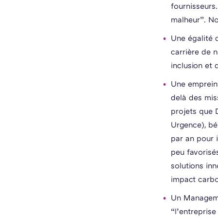
fournisseurs.
malheur”. No
Une égalité 
carrière de n
inclusion et 
Une empreint
delà des mis
projets que D
Urgence), bé
par an pour 
peu favorisé
solutions inn
impact carb
Un Manageme
“l’entrepris