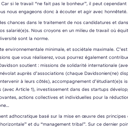
 Car si le travail “ne fait pas le bonheur”, il peut cependant 
us nous engageons donc à écouter et agir avec honnêteté.
des chances dans le traitement de nos candidatures et dans
os salarié(e)s. Nous croyons en un milieu de travail où équi
diversité sont la norme.
e environnementale minimale, et sociétale maximale. C’est
sions que vous réaliserez, vous pourrez également contribu
avidson soutient : missions de solidarité internationale (av
névolat auprès d’associations (chaque Davidsonien(ne) dis
intervenir à leurs côtés), accompagnement d’étudiant(e)s is
s (avec Article 1), investissement dans des startups dévelo
ovantes, actions collectives et individuelles pour la réducti
one…
nt adhocratique basé sur la mise en œuvre des principes
e horizontale” et du “management tribal”. Sur ce dernier poi