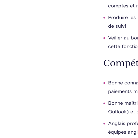
comptes et r
Produire les 
de suivi
Veiller au b
cette foncti
Compét
Bonne connai
paiements m
Bonne maîtri
Outlook) et 
Anglais prof
équipes ang