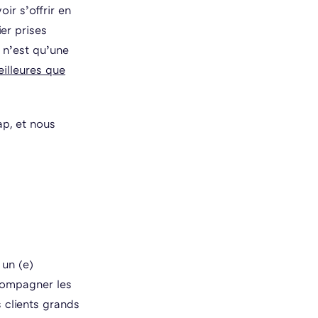
oir s’offrir en
ier prises
t n’est qu’une
illeures que
p, et nous
 un (e)
compagner les
 clients grands