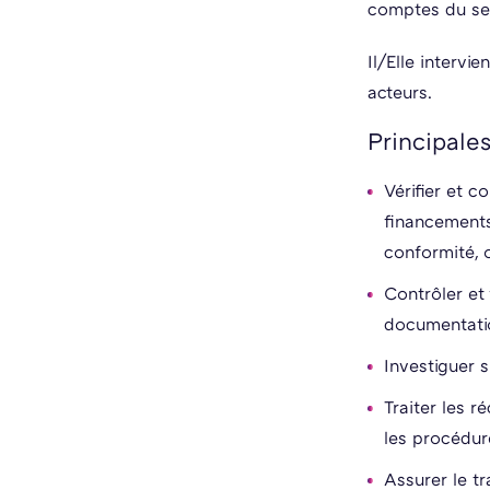
comptes du se
Il/Elle interv
acteurs.
Principale
Vérifier et 
financements
conformité, 
Contrôler et 
documentation
Investiguer 
Traiter les r
les procédur
Assurer le t