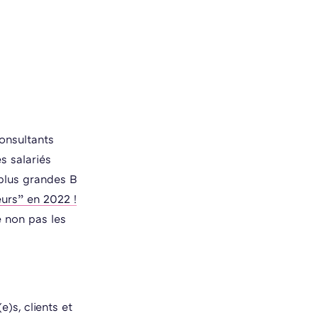
onsultants
s salariés
plus grandes B
eurs” en 2022 !
 non pas les
)s, clients et