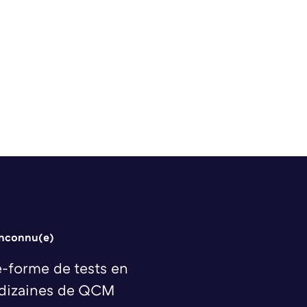
inconnu(e)
-forme de tests en
 dizaines de QCM